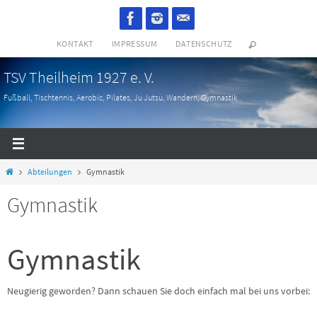
Zum
Inhalt
KONTAKT
IMPRESSUM
DATENSCHUTZ
springen
TSV Theilheim 1927 e. V.
Fußball, Tischtennis, Aerobic, Pilates, Ju Jutsu, Wandern, Gymnastik
Start
Abteilungen
Gymnastik
Gymnastik
Gymnastik
Neugierig geworden? Dann schauen Sie doch einfach mal bei uns vorbei: