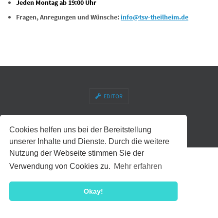
Jeden Montag ab 19:00 Uhr
Fragen, Anregungen und Wünsche:
info@tsv-theilheim.de
EDITOR
© TSV Theilheim 1927 e. V.
Cookies helfen uns bei der Bereitstellung
Präsentiert von
Nirvana
&
WordPress.
unserer Inhalte und Dienste. Durch die weitere
Nutzung der Webseite stimmen Sie der
Verwendung von Cookies zu.
Mehr erfahren
Okay!