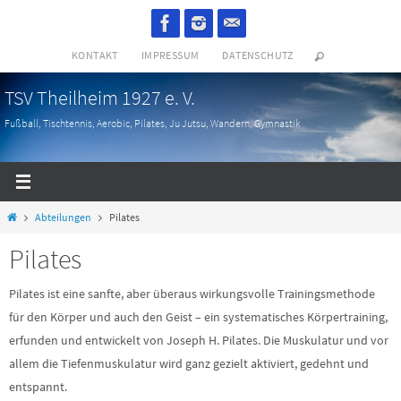
Zum
Inhalt
KONTAKT
IMPRESSUM
DATENSCHUTZ
springen
TSV Theilheim 1927 e. V.
Fußball, Tischtennis, Aerobic, Pilates, Ju Jutsu, Wandern, Gymnastik
Start
Abteilungen
Pilates
Pilates
Pilates ist eine sanfte, aber überaus wirkungsvolle Trainingsmethode
für den Körper und auch den Geist – ein systematisches Körpertraining,
erfunden und entwickelt von Joseph H. Pilates. Die Muskulatur und vor
allem die Tiefenmuskulatur wird ganz gezielt aktiviert, gedehnt und
entspannt.