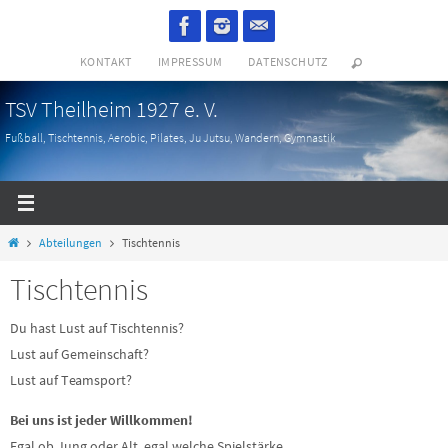
Zum
Inhalt
KONTAKT
IMPRESSUM
DATENSCHUTZ
springen
TSV Theilheim 1927 e. V.
Fußball, Tischtennis, Aerobic, Pilates, Ju Jutsu, Wandern, Gymnastik
Start
Abteilungen
Tischtennis
Tischtennis
Du hast Lust auf Tischtennis?
Lust auf Gemeinschaft?
Lust auf Teamsport?
Bei uns ist jeder Willkommen!
Egal ob Jung oder Alt, egal welche Spielstärke.