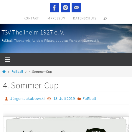
Zum
Inhalt
KONTAKT
IMPRESSUM
DATENSCHUTZ
springen
TSV Theilheim 1927 e. V.
Fußball, Tischtennis, Aerobic, Pilates, Ju Jutsu, Wandern, Gymnastik
Start
Fußball
4. Sommer-Cup
4. Sommer-Cup
Jürgen Jakubowski
13. Juli 2019
Fußball