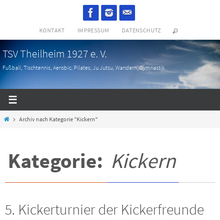
Zum
Inhalt
KONTAKT
IMPRESSUM
DATENSCHUTZ
springen
TSV Theilheim 1927 e. V.
Fußball, Tischtennis, Aerobic, Pilates, Ju Jutsu, Wandern, Gymnastik
Start
Archiv nach Kategorie "Kickern"
Kategorie:
Kickern
5. Kickerturnier der Kickerfreunde