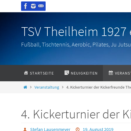
Zum
Inhalt
springen
TSV Theilheim 1927 e
Fußball, Tischtennis, Aerobic, Pilates, Ju Jut
Zum
STARTSEITE
NEUIGKEITEN
VERANS
Inhalt
springen
Start
Veranstaltung
4. Kickerturnier der Kickerfreunde Th
4. Kickerturnier der 
Stefan Lausenmeyer
19. August 2019