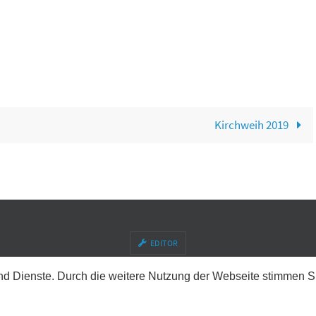
Kirchweih 2019
EDITOR
© TSV Theilheim 1927 e. V.
e und Dienste. Durch die weitere Nutzung der Webseite stimmen
Präsentiert von
Nirvana
&
WordPress.