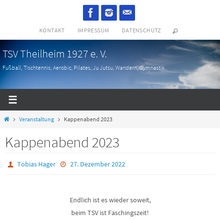
Zum
Inhalt
KONTAKT
IMPRESSUM
DATENSCHUTZ
springen
TSV Theilheim 1927 e. V.
Fußball, Tischtennis, Aerobic, Pilates, Ju Jutsu, Wandern, Gymnastik
Start
Veranstaltung
Kappenabend 2023
Kappenabend 2023
Tobias Hager
27. Dezember 2022
Endlich ist es wieder soweit,
beim TSV ist Faschingszeit!