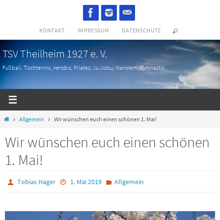
Zum
Inhalt
KONTAKT
IMPRESSUM
DATENSCHUTZ
springen
TSV Theilheim 1927 e. V.
Fußball, Tischtennis, Aerobic, Pilates, Ju Jutsu, Wandern, Gymnastik
Start
Allgemein
Wir wünschen euch einen schönen 1. Mai!
Wir wünschen euch einen schönen
1. Mai!
Tobias Hager
1. Mai 2019
Allgemein