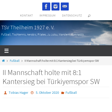
Zum
Inhalt
KONTAKT
IMPRESSUM
DATENSCHUTZ
springen
TSV Theilheim 1927 e. V.
Fußball, Tischtennis, Aerobic, Pilates, Ju Jutsu, Wandern, Gymnastik
Start
Fußball
II Mannschaft holte mit 8:1 Kantersieg bei Türkiyemspor SW
II Mannschaft holte mit 8:1
Kantersieg bei Türkiyemspor SW
Tobias Hager
5. Oktober 2020
Fußball