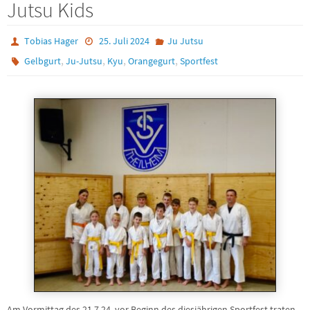
Jutsu Kids
Tobias Hager
25. Juli 2024
Ju Jutsu
,
,
,
,
Gelbgurt
Ju-Jutsu
Kyu
Orangegurt
Sportfest
Am Vormittag des 21.7.24, vor Beginn des diesjährigen Sportfest traten