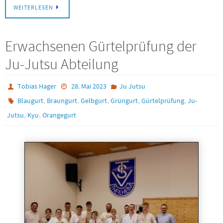
WEITERLESEN
Erwachsenen Gürtelprüfung der
Ju-Jutsu Abteilung
Tobias Hager
28. Mai 2023
Ju Jutsu
,
,
,
,
,
Blaugurt
Braungurt
Gelbgurt
Grüngurt
Gürtelprüfung
Ju-
,
,
Jutsu
Kyu
Orangegurt